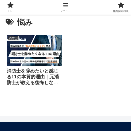
HP
メニュー
無料個別相談
悩み
消防士
消防士を辞めたいと感じ
る11の本質的理由｜元消
防士が教える後悔しない
決断とキャリア選択を解
説