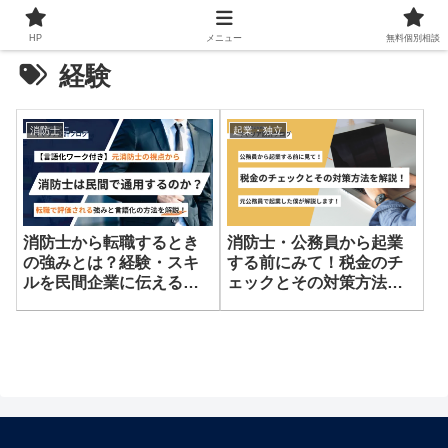
HP
メニュー
無料個別相談
経験
消防士
起業・独立
消防士から転職するとき
消防士・公務員から起業
の強みとは？経験・スキ
する前にみて！税金のチ
ルを民間企業に伝える言
ェックとその対策方法を
語化の方法を解説
解説！元公務員で起業し
た僕が解説します！