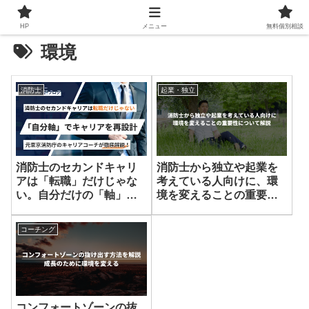
HP
メニュー
無料個別相談
環境
消防士
起業・独立
消防士のセカンドキャリ
消防士から独立や起業を
アは「転職」だけじゃな
考えている人向けに、環
い。自分だけの「軸」を
境を変えることの重要性
起点に、人生を再設計す
について解説
る全戦略を公開
コーチング
コンフォートゾーンの抜